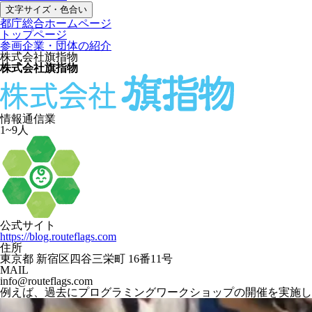
文字サイズ・色合い
都庁総合ホームページ
トップページ
参画企業・団体の紹介
株式会社旗指物
株式会社旗指物
情報通信業
1~9人
公式サイト
https://blog.routeflags.com
住所
東京都 新宿区四谷三栄町 16番11号
MAIL
info@routeflags.com
例えば、過去にプログラミングワークショップの開催を実施し