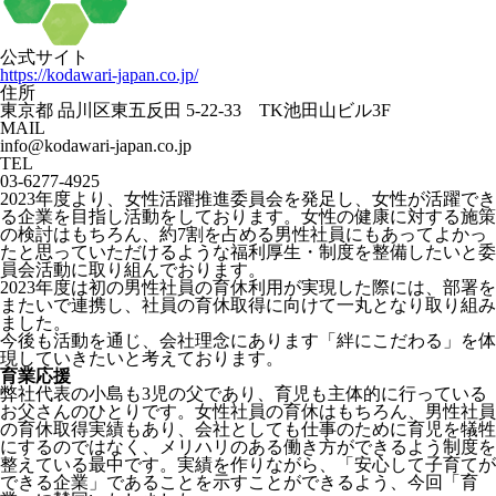
公式サイト
https://kodawari-japan.co.jp/
住所
東京都 品川区東五反田 5-22-33 TK池田山ビル3F
MAIL
info@kodawari-japan.co.jp
TEL
03-6277-4925
2023年度より、女性活躍推進委員会を発足し、女性が活躍でき
る企業を目指し活動をしております。女性の健康に対する施策
の検討はもちろん、約7割を占める男性社員にもあってよかっ
たと思っていただけるような福利厚生・制度を整備したいと委
員会活動に取り組んでおります。
2023年度は初の男性社員の育休利用が実現した際には、部署を
またいで連携し、社員の育休取得に向けて一丸となり取り組み
ました。
今後も活動を通じ、会社理念にあります「絆にこだわる」を体
現していきたいと考えております。
育業応援
弊社代表の小島も3児の父であり、育児も主体的に行っている
お父さんのひとりです。女性社員の育休はもちろん、男性社員
の育休取得実績もあり、会社としても仕事のために育児を犠牲
にするのではなく、メリハリのある働き方ができるよう制度を
整えている最中です。実績を作りながら、「安心して子育てが
できる企業」であることを示すことができるよう、今回「育