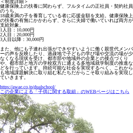
​＜制度詳細＞
健康保険上の扶養に関わらず、フルタイムの正社員・契約社員
のうち、
18歳未満の子を養育している者に応援金額を支給。​健康保険上
の扶養の有無にかかわらず、さらに夫婦で働いていれば両方が
支給対象。​
​1人目：10,000円​
2人目：20,000円​
3人目以降：30,000円​​
また、他にも子連れ出張ができやすいように働く親世代メンバ
ーの声を反映したり、過疎地で子どもの学び場や交流の場が少
なくなる現状を受け、都市部や地域外の企業との接点づくり
や、都市部と地方の学校双方に通える多地域就学制度の推進な
どを行っています。持続可能な社会を実現するべく、これから
も地域課題解決に取り組む私たちだからこそ取り組みを実現し
ていきます。​
https://awae.co.jp/dualschool/
この企業による「子供に関する取組」のWEBページはこちら