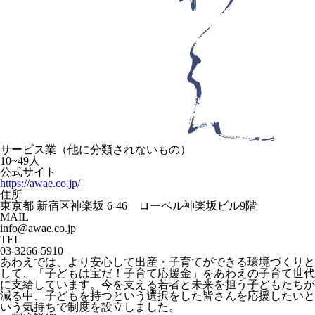
サービス業（他に分類されないもの）
10~49人
公式サイト
https://awae.co.jp/
住所
東京都 新宿区神楽坂 6-46 ローベル神楽坂ビル9階
MAIL
info@awae.co.jp
TEL
03-3266-5910
あわえでは、より安心して出産・子育てができる環境づくりと
して、「子どもは宝だ！子育て応援金」をあわえの子育て世代
に支給しています。今を支える若者と未来を担う子どもたちが
減る中、子どもを持つという選択をした皆さんを応援したいと
いう気持ちで制度を設立しました。