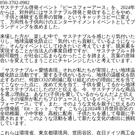
050-3702-0982
サステナブル啓発イベント『ピースフォーアース』を、2024年
からは、対外的にはサステナブル啓発と発信することをやめ、
「子供と体験する世界の冒険」というキャッチコピーに変え
て、方向性を子供向けのエンターテイメントイベントとしてブ
ランディングを改めました。
来場した方が、楽しむ中で、サステナブルを感じたり気付いた
りし、地球温暖化防止に「気付いたら貢献しているようになっ
た」そんなイベントにしてゆきたいと考えています。脱炭素を
実現することが当法人の事業目標ですが、「サステナブル＝持
続可能性」が社会に広まらなかったことを踏まえ、言葉の意味
合いを変えてしまうことにチャレンジしたいと考えています。
「サステナブル＝愛情表現」それが私たちが実現したい地球温
暖化防止活動です。愛する子供がいるから、地球の温暖化を防
止するのだ。何故CO2の削減に取り組むのかの理由に光を当て
てこなかった点に、改めて光を当て、子供を愛してるから地球
をサステナブルにしたのだと伝える。今、サステナブルな商品
を選ぶ理由は、あなた(子供)を愛しているからなんだよと伝え
る、その場所が私たちプロデュースしているイベント『ピース
フォーアース』です。また、そのような文化を親子に伝えるの
が啓発紙「Ett・エット」です。こちらは2024年3月世田谷区の
全幼稚園、小中学校、高校に配布、子供たちを通して母親に手
渡されます。このような活動を通して新たな文化の創出に挑戦
しています。
これらは環境省、東京都環境局、世田谷区、在日ドイツ商工会