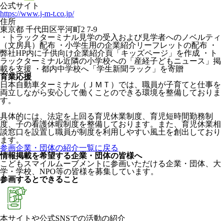
公式サイト
https://www.j-m-t.co.jp/
住所
東京都 千代田区平河町2 7-9
・トラックターミナル見学の受入および見学者へのノベルティ
（文房具）配布 ・小学生用の企業紹介リーフレットの配布 ・
弊社HP内に子供向け企業紹介頁「キッズページ」を作成 ・ト
ラックターミナル近隣の小学校への「産経子どもニュース」掲
載を支援 ・都内中学校へ「学生新聞ラック」を寄贈
育業応援
日本自動車ターミナル（ＪＭＴ）では、職員が子育てと仕事を
両立しながら安心して働くことのできる環境を整備しておりま
す。
具体的には、法定を上回る育児休業制度、育児短時間勤務制
度、子の看護休暇制度を整備しております。また、育児休業相
談窓口を設置し職員が制度を利用しやすい風土を創出しており
ます。
参画企業・団体の紹介一覧に戻る
情報掲載を希望する企業・団体の皆様へ
こどもスマイルムーブメントに参画いただける企業・団体、大
学・学校、NPO等の皆様を募集しています。
参画するとできること
本サイトや公式SNSでの活動の紹介