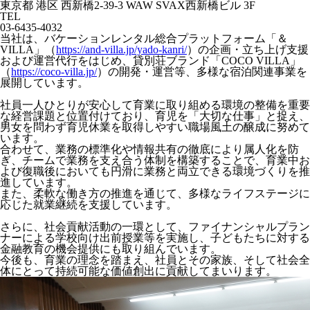
東京都 港区 西新橋2-39-3 WAW SVAX西新橋ビル 3F
TEL
03-6435-4032
当社は、バケーションレンタル総合プラットフォーム「＆
VILLA」（
https://and-villa.jp/yado-kanri/
）の企画・立ち上げ支援
および運営代行をはじめ、貸別荘ブランド「COCO VILLA」
（
https://coco-villa.jp/
）の開発・運営等、多様な宿泊関連事業を
展開しています。
社員一人ひとりが安心して育業に取り組める環境の整備を重要
な経営課題と位置付けており、育児を「大切な仕事」と捉え、
男女を問わず育児休業を取得しやすい職場風土の醸成に努めて
います。
合わせて、業務の標準化や情報共有の徹底により属人化を防
ぎ、チームで業務を支え合う体制を構築することで、育業中お
よび復職後においても円滑に業務と両立できる環境づくりを推
進しています。
また、柔軟な働き方の推進を通じて、多様なライフステージに
応じた就業継続を支援しています。
さらに、社会貢献活動の一環として、ファイナンシャルプラン
ナーによる学校向け出前授業等を実施し、子どもたちに対する
金融教育の機会提供にも取り組んでいます。
今後も、育業の理念を踏まえ、社員とその家族、そして社会全
体にとって持続可能な価値創出に貢献してまいります。