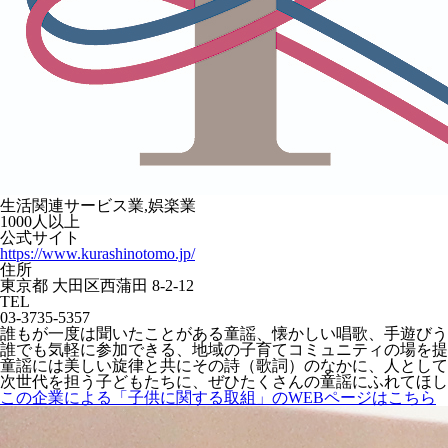
生活関連サービス業,娯楽業
1000人以上
公式サイト
https://www.kurashinotomo.jp/
住所
東京都 大田区西蒲田 8-2-12
TEL
03-3735-5357
誰もが⼀度は聞いたことがある童謡、懐かしい唱歌、⼿遊びう
誰でも気軽に参加できる、地域の⼦育てコミュニティの場を提
童謡には美しい旋律と共にその詩（歌詞）のなかに、⼈として
次世代を担う⼦どもたちに、ぜひたくさんの童謡にふれてほし
この企業による「子供に関する取組」のWEBページはこちら