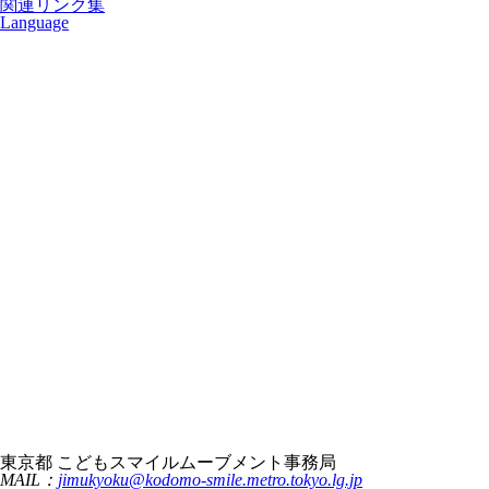
関連リンク集
Language
東京都 こどもスマイルムーブメント事務局
MAIL：
jimukyoku@kodomo-smile.metro.tokyo.lg.jp