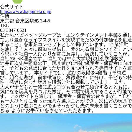
公式サイト
https://www.happinet.co.jp/
住所
東京都 台東区駒形 2-4-5
TEL
03-3847-0521
私たちハピネットグループは「エンタテインメント事業を通し
てより豊かなライフスタイルを実現するための付加価値を創造
すること」を事業コンセプトとして掲げています。 企業活動
を通して「人々に感動を提供し、夢のある明日をつくる」とい
う思いを社員一人ひとりが常に意識し、実践していくことが、
当社のCSR理念です。 当社では中京大学現代社会学部教授、
辻井正次先生監修の下、玩具選びに悩む保護者・保育者に向け
て、子どもの発達に合った玩具を見つけられる専門サイトを運
営しています。 本サイトでは、遊びの段階を4段階（単純遊
び、組合せ遊び、前象徴遊び、象徴遊び）に分け、子どもの特
性・発達に合った玩具を段階ごとに掲載しています。 また、
大人が子どもと一緒に遊ぶコツも合わせて紹介するとともに、
気になる玩具を見つけた際は、その場で購入することが可能で
す。 このサイトを通して、保護者・保育者の皆さまが、“子ど
も一人ひとりに合った玩具を選ぶことができ、次にどの玩具で
どのように遊ぶことができそうか少し先の未来を描くことがで
きる”ようにお手伝いをさせていただきます。