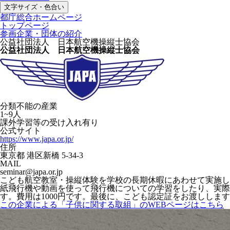
文字サイズ・色合い
都庁総合ホームページ
トップページ
参画企業・団体の紹介
公益社団法人 日本航空機操縦士協会
公益社団法人 日本航空機操縦士協会
分類不能の産業
1~9人
課外学習等の受け入れ有り
公式サイト
https://www.japa.or.jp/
住所
東京都 港区新橋 5-34-3
MAIL
seminar@japa.or.jp
こども航空教室・操縦体験を学校の長期休暇にあわせて実施し
紙飛行機や動画を使って飛行機についての学習をしたり、実際
す。費用は1000円です。最後に、こども認定証をお渡ししま
この企業による「子供に関する取組」のWEBページはこちら