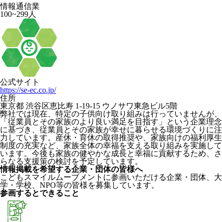
情報通信業
100~299人
公式サイト
https://se-ec.co.jp/
住所
東京都 渋谷区恵比寿 1-19-15 ウノサワ東急ビル5階
弊社では現在、特定の子供向け取り組みは行っていませんが、
「従業員とその家族のより良い満足を目指す」という企業理念
に基づき、従業員とその家族が幸せに暮らせる環境づくりに注
力しています。産休・育休の取得推奨や、家族向けの福利厚生
制度の充実など、家族全体の幸福を支える取り組みを実施して
います。今後も家族の健やかな成長と幸福に貢献するため、さ
らなる支援策の検討を予定しています。
情報掲載を希望する企業・団体の皆様へ
こどもスマイルムーブメントに参画いただける企業・団体、大
学・学校、NPO等の皆様を募集しています。
参画するとできること