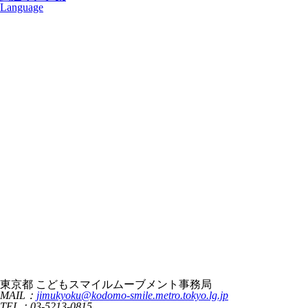
Language
東京都 こどもスマイルムーブメント事務局
MAIL：
jimukyoku@kodomo-smile.metro.tokyo.lg.jp
TEL：03-5213-0815