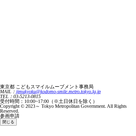
東京都 こどもスマイルムーブメント事務局
MAIL：
jimukyoku@kodomo-smile.metro.tokyo.lg.jp
TEL：03-5213-0815
受付時間：10:00~17:00（※土日休日を除く）
Copyright © 2023～ Tokyo Metropolitan Government. All Rights
Reserved.
参画申請
閉じる