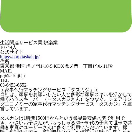
生活関連サービス業,娯楽業
10~49人
公式サイト
https://corp.taskaji.jp/
住所
東京都 港区 虎ノ門1-10-5 KDX虎ノ門一丁目ビル 11階
MAIL
pr@taskaji.jp
TEL
03-6453-6652
＜家事代行マッチングサービス「タスカジ」＞
当社は、家事をお願いしたい人と多彩な家事スキルを活かして
働くハウスキーパー（＝タスカジさん）をつなぐ、シェアリン
グエコノミーの家事代行マッチングサービス「タスカジ」を運
営しています。
タスカジは1時間1500円からという業界最安値水準で利用で
き、小さいお子さんがいらっしゃる30〜50代の子育て世帯で共
働き家庭のユーザーさんに多くご利用いただいています。掃