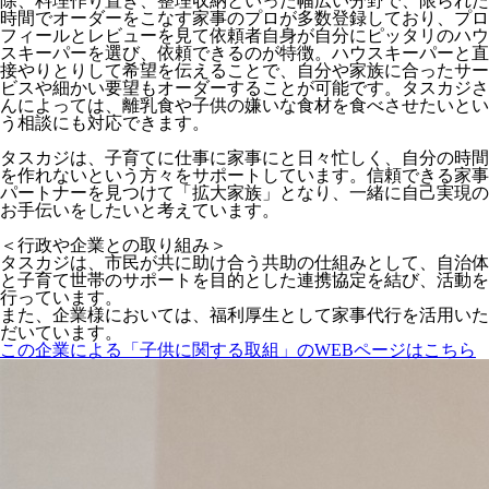
除、料理作り置き、整理収納といった幅広い分野で、限られた
時間でオーダーをこなす家事のプロが多数登録しており、プロ
フィールとレビューを見て依頼者自身が自分にピッタリのハウ
スキーパーを選び、依頼できるのが特徴。ハウスキーパーと直
接やりとりして希望を伝えることで、自分や家族に合ったサー
ビスや細かい要望もオーダーすることが可能です。タスカジさ
んによっては、離乳食や子供の嫌いな食材を食べさせたいとい
う相談にも対応できます。
タスカジは、子育てに仕事に家事にと日々忙しく、自分の時間
を作れないという方々をサポートしています。信頼できる家事
パートナーを見つけて「拡大家族」となり、一緒に自己実現の
お手伝いをしたいと考えています。
＜行政や企業との取り組み＞
タスカジは、市民が共に助け合う共助の仕組みとして、自治体
と子育て世帯のサポートを目的とした連携協定を結び、活動を
行っています。
また、企業様においては、福利厚生として家事代行を活用いた
だいています。
この企業による「子供に関する取組」のWEBページはこちら