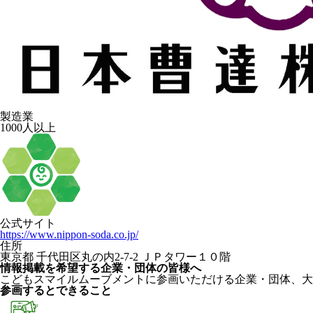
製造業
1000人以上
公式サイト
https://www.nippon-soda.co.jp/
住所
東京都 千代田区丸の内2-7-2 ＪＰタワー１０階
情報掲載を希望する企業・団体の皆様へ
こどもスマイルムーブメントに参画いただける企業・団体、大
参画するとできること