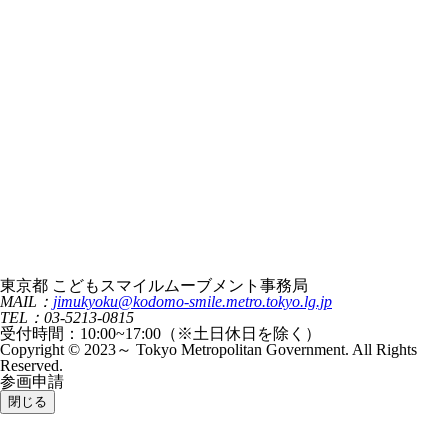
東京都 こどもスマイルムーブメント事務局
MAIL：
jimukyoku@kodomo-smile.metro.tokyo.lg.jp
TEL：03-5213-0815
受付時間：10:00~17:00（※土日休日を除く）
Copyright © 2023～ Tokyo Metropolitan Government. All Rights
Reserved.
参画申請
閉じる