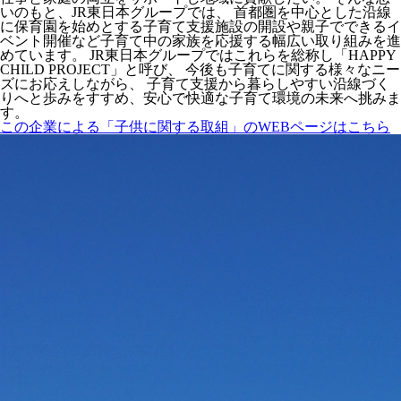
いのもと、JR東日本グループでは、 首都圏を中心とした沿線
に保育園を始めとする子育て支援施設の開設や親子でできるイ
ベント開催など子育て中の家族を応援する幅広い取り組みを進
めています。 JR東日本グループではこれらを総称し「HAPPY
CHILD PROJECT」と呼び、 今後も子育てに関する様々なニー
ズにお応えしながら、 子育て支援から暮らしやすい沿線づく
りへと歩みをすすめ、安心で快適な子育て環境の未来へ挑みま
す。
この企業による「子供に関する取組」のWEBページはこちら