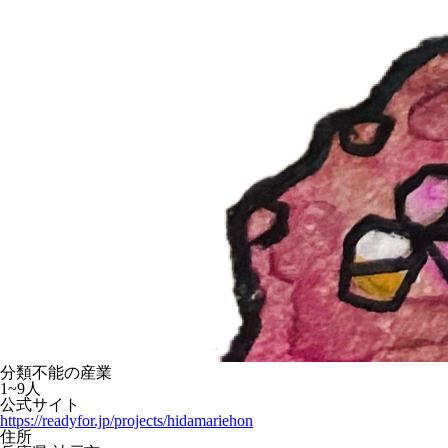
分類不能の産業
1~9人
公式サイト
https://readyfor.jp/projects/hidamariehon
住所