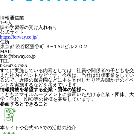
情報通信業
1~9人
課外学習等の受け入れ有り
公式サイト
https://forway.co.jp/
住所
東京都 渋谷区鶯谷町 ３−１SUビル２０２
MAIL
info@forway.co.jp
TEL
03-6433-7585
すでに実施している内容としては、社員や関係者の子どもを交
えた社内イベントなどです。今後は、当社は出版事業をしてい
るので、近隣の保育園などに本を寄付したり読み聞かせのイベ
ントを実施するなどを考えています。
情報掲載を希望する企業・団体の皆様へ
こどもスマイルムーブメントに参画いただける企業・団体、大
学・学校、NPO等の皆様を募集しています。
参画するとできること
本サイトや公式SNSでの活動の紹介