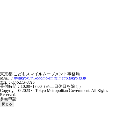
東京都 こどもスマイルムーブメント事務局
MAIL：
jimukyoku@kodomo-smile.metro.tokyo.lg.jp
TEL：03-5213-0815
受付時間：10:00~17:00（※土日休日を除く）
Copyright © 2023～ Tokyo Metropolitan Government. All Rights
Reserved.
参画申請
閉じる