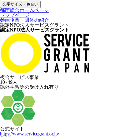
文字サイズ・色合い
都庁総合ホームページ
トップページ
参画企業・団体の紹介
認定NPO法人サービスグラント
認定NPO法人サービスグラント
複合サービス事業
10~49人
課外学習等の受け入れ有り
公式サイト
https://www.servicegrant.or.jp/