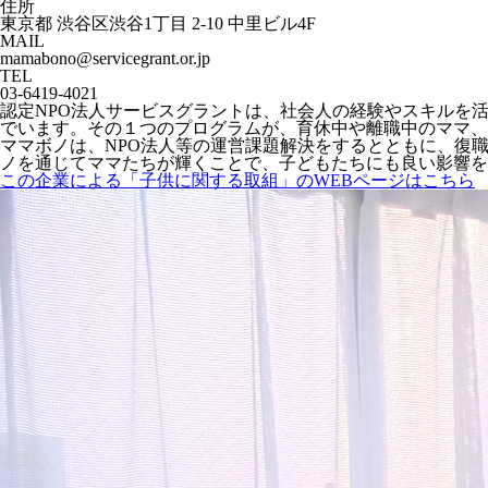
住所
東京都 渋谷区渋谷1丁目 2-10 中里ビル4F
MAIL
mamabono@servicegrant.or.jp
TEL
03-6419-4021
認定NPO法人サービスグラントは、社会人の経験やスキルを
でいます。その１つのプログラムが、育休中や離職中のママ、
ママボノは、NPO法人等の運営課題解決をするとともに、復
ノを通じてママたちが輝くことで、子どもたちにも良い影響を
この企業による「子供に関する取組」のWEBページはこちら