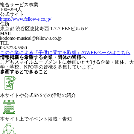
複合サービス事業
100~299人
公式サイト
https://www.fellow-s.co.jp/
住所
東京都 渋谷区恵比寿西 1-7-7 EBSビル５F
MAIL
kodomo-musical@fellow-s.co.jp
TEL
03-5728-5580
この企業による「子供に関する取組」のWEBページはこちら
情報掲載を希望する企業・団体の皆様へ
こどもスマイルムーブメントに参画いただける企業・団体、大
学・学校、NPO等の皆様を募集しています。
参画するとできること
本サイトや公式SNSでの活動の紹介
本サイト上でイベント掲載・告知