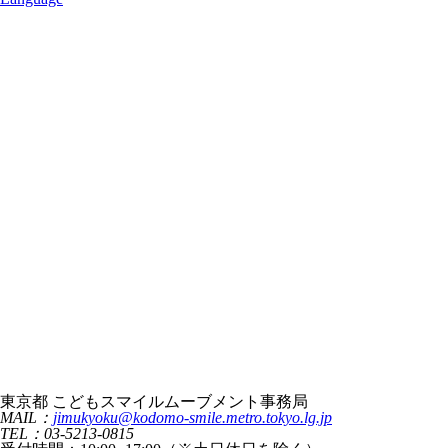
東京都 こどもスマイルムーブメント事務局
MAIL：
jimukyoku@kodomo-smile.metro.tokyo.lg.jp
TEL：03-5213-0815