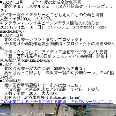
■2024年12月 ※昨年度の助成金対象事業
北区キタテラスマルシェ （JR赤羽駅高架下 ビーンズテラ
ス）
渋沢栄一翁クイズラリーとこどもえんにちの企画と運営
人数：子供100人 大人80人
キタテラスマルシェ@ビーンズテラス開催のお知らせ
2023.12.9（土）10（日） | 北マルシェ（kita marché） (kita-
marche.tokyo)
■2024年12月
北区渋沢栄一カウントダウンプロジェクト
子供向け企画制作勉強会開催請・プロジェクトの浸透SNS活
動
子供スタッフにて、アイディア企画部門グランプリ受賞
「新一万円札発行100日前フェスティバルin赤羽」開催中｜
東京都北区 (city.kita.tokyo.jp)
■2024年1月
北区渋沢栄一浸透の演劇「60歳からの青春」
あかばねっこ部より「渋沢栄一翁の幼少期シーン」の4名協
力出演
■2024年4月
第64回赤羽馬鹿祭りで「あかばねっこ連」
「渋沢栄一と尾高純忠などの仮装」でパレード参加
人数：子供 20人 大人40人
お知らせ - 赤羽馬鹿祭り (bakamatsuri.com)
この企業による「子供に関する取組」のWEBページはこちら