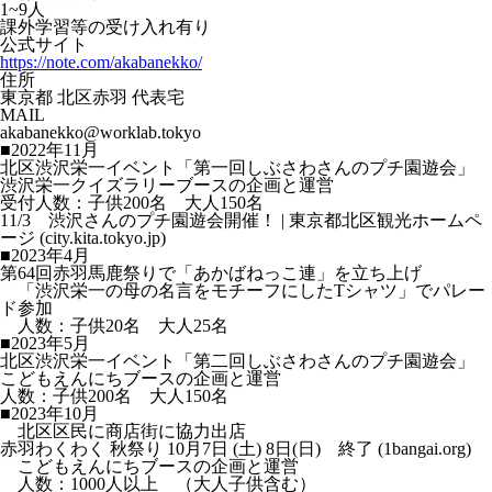
1~9人
課外学習等の受け入れ有り
公式サイト
https://note.com/akabanekko/
住所
東京都 北区赤羽 代表宅
MAIL
akabanekko@worklab.tokyo
■2022年11月
北区渋沢栄一イベント「第一回しぶさわさんのプチ園遊会」
渋沢栄一クイズラリーブースの企画と運営
受付人数：子供200名 大人150名
11/3 渋沢さんのプチ園遊会開催！ | 東京都北区観光ホームペ
ージ (city.kita.tokyo.jp)
■2023年4月
第64回赤羽馬鹿祭りで「あかばねっこ連」を立ち上げ
「渋沢栄一の母の名言をモチーフにしたTシャツ」でパレー
ド参加
人数：子供20名 大人25名
■2023年5月
北区渋沢栄一イベント「第二回しぶさわさんのプチ園遊会」
こどもえんにちブースの企画と運営
人数：子供200名 大人150名
■2023年10月
北区区民に商店街に協力出店
赤羽わくわく 秋祭り 10月7日 (土) 8日(日) 終了 (1bangai.org)
こどもえんにちブースの企画と運営
人数：1000人以上 （大人子供含む）