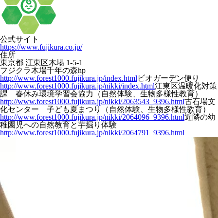
公式サイト
https://www.fujikura.co.jp/
住所
東京都 江東区木場 1-5-1
フジクラ木場千年の森hp
http://www.forest1000.fujikura.jp/index.html
ビオガーデン便り
http://www.forest1000.fujikura.jp/nikki/index.html
江東区温暖化対策
課 春休み環境学習会協力（自然体験、生物多様性教育）
http://www.forest1000.fujikura.jp/nikki/2063543_9396.html
古石場文
化センター 子ども夏まつり（自然体験、生物多様性教育）
http://www.forest1000.fujikura.jp/nikki/2064096_9396.html
近隣の幼
稚園児への自然教育と芋掘り体験
http://www.forest1000.fujikura.jp/nikki/2064791_9396.html