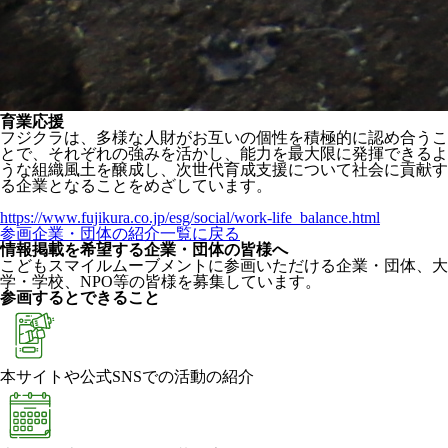
育業応援
フジクラは、多様な人財がお互いの個性を積極的に認め合うこ
とで、それぞれの強みを活かし、能力を最大限に発揮できるよ
うな組織風土を醸成し、次世代育成支援について社会に貢献す
る企業となることをめざしています。
https://www.fujikura.co.jp/esg/social/work-life_balance.html
参画企業・団体の紹介一覧に戻る
情報掲載を希望する企業・団体の皆様へ
こどもスマイルムーブメントに参画いただける企業・団体、大
学・学校、NPO等の皆様を募集しています。
参画するとできること
本サイトや公式SNSでの活動の紹介