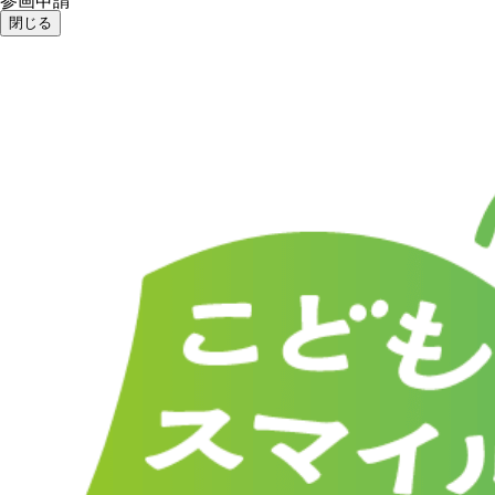
参画申請
閉じる