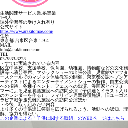
生活関連サービス業,娯楽業
1~9人
課外学習等の受け入れ有り
公式サイト
https://www.arakitomoe.com/
住所
東京都 台東区台東 1-9-4
MAIL
info@arakitomoe.com
TEL
03-3833-3228
・すでに実施されている内容
区立中学校、支援学校、保育園、幼稚園、博物館などの文化施
設等へ演芸寄席、マジックショーの出張公演、児童館やアフタ
ースクールでのマジック体験教室の開催、東京都公認ヘブンア
ーティストによるエンターテイメントショーの製作、自主公演
への招待、各種イベント、フェスへの出演、漫画家とパフォー
マーによる児童養護施設への訪問公演（子供達とイラスト入り
のカレンダーを作る）、フィリピン児童養護施設、旧ユーゴス
ラビア戦争孤児難民施設への訪問公演ほか
・今後、取り組みたい内容
より多くの子供達に笑顔を広げられるよう、活動への認知、理
解、協力を得たい。
この企業による「子供に関する取組」のWEBページはこちら