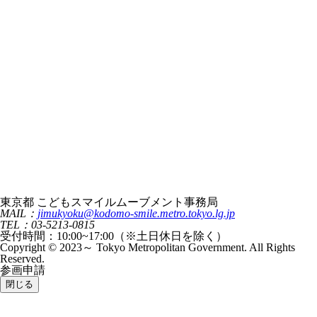
東京都 こどもスマイルムーブメント事務局
MAIL：
jimukyoku@kodomo-smile.metro.tokyo.lg.jp
TEL：03-5213-0815
受付時間：10:00~17:00（※土日休日を除く）
Copyright © 2023～ Tokyo Metropolitan Government. All Rights
Reserved.
参画申請
閉じる