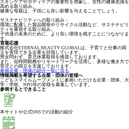
スキンケアやボディケアの重要性を啓蒙し、女性の健康意識を
高める取り組み。
健康な母親は、子供にも良い影響を与えることでしょう。
サステナビリティへの取り組み：
環境に配慮した製品開発やリサイクル活動など、サステナビリ
ティを重視する取り組み。
子供達の未来のために、より良い環境を残すことにつながりま
す。
育業応援
株式会社ETERNAL BEAUTY GLOBALは、子育てと仕事の両
立を実現できる企業を目指しています。
男女問わず、育児休業取得を推奨しております。
また、短時間勤務やリモートワークを活用し、多様な働き方で
育児との両立を支援しております。
参画企業・団体の紹介一覧に戻る
情報掲載を希望する企業・団体の皆様へ
こどもスマイルムーブメントに参画いただける企業・団体、大
学・学校、NPO等の皆様を募集しています。
参画するとできること
本サイトや公式SNSでの活動の紹介