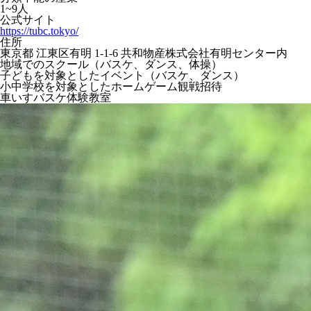
1~9人
公式サイト
https://tubc.tokyo/
住所
東京都 江東区有明 1-1-6 共和物産株式会社有明センター内
地域でのスクール（バスケ、ダンス、体操）
子どもを対象としたイベント（バスケ、ダンス）
小中学校を対象としたホームゲーム観戦招待
車いすバスケ体験教室