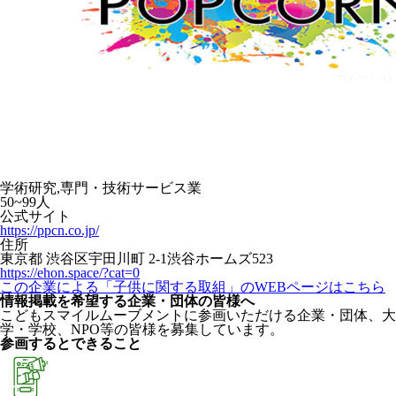
学術研究,専門・技術サービス業
50~99人
公式サイト
https://ppcn.co.jp/
住所
東京都 渋谷区宇田川町 2-1渋谷ホームズ523
https://ehon.space/?cat=0
この企業による「子供に関する取組」のWEBページはこちら
情報掲載を希望する企業・団体の皆様へ
こどもスマイルムーブメントに参画いただける企業・団体、大
学・学校、NPO等の皆様を募集しています。
参画するとできること