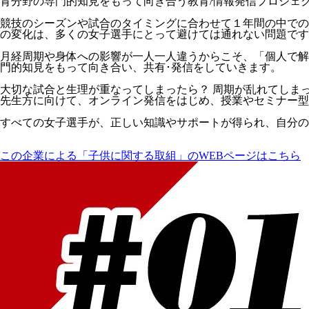
育分野の専門的知見をもって向き合う教育/情報発信プロジェ
競技のシーズンや試合のタイミングに合わせて１年間の中でのコ
の変化は、多くの女子選手にとって避けては通れない問題です
月経周期や身体への影響が一人一人違うからこそ、「個人で解
門的知見をもって向き合い、共有･発信をしていきます。
大切な試合と生理が重なってしまったら？ 周期が乱れてしま
先生方に向けて、オンライン発信をはじめ、授業やセミナー型
すべての女子選手が、正しい知識やサポートが得られ、自分の
この企業による「子供に関する取組」のWEBページはこちら