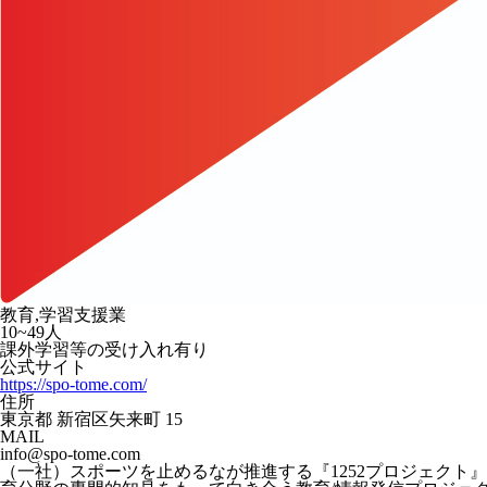
教育,学習支援業
10~49人
課外学習等の受け入れ有り
公式サイト
https://spo-tome.com/
住所
東京都 新宿区矢来町 15
MAIL
info@spo-tome.com
（一社）スポーツを止めるなが推進する『1252プロジェク