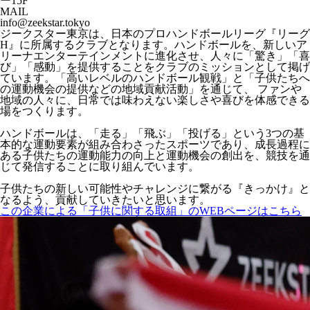
ー15F
MAIL
info@zeekstar.tokyo
ジークスター東京は、日本のプロハンドボールリーグ『リーグ
H』に所属するクラブとなります。ハンドボールを、新しいア
リーナエンターテインメントに進化させ、人々に「驚き」「喜
び」「感動」を提供することをクラブのミッションとして掲げ
ています。「高いレベルのハンドボール観戦」と「子供たちへ
の運動機会の提供などの地域貢献活動」を通じて、 ファンや
地域の人々に、日常では味わえない楽しさや喜びを体感できる
場をつくります。
ハンドボールは、「走る」「飛ぶ」「投げる」という3つの基
本的な運動要素が組み合わさったスポーツであり、成長過程に
ある子供たちの運動能力の向上と運動機会の創出を、競技を通
じて発信することに取り組んでいます。
子供たちの新しい可能性やチャレンジに繋がる『きっかけ』と
なるよう、貢献していきたいと思います。
この企業による「子供に関する取組」のWEBページはこちら