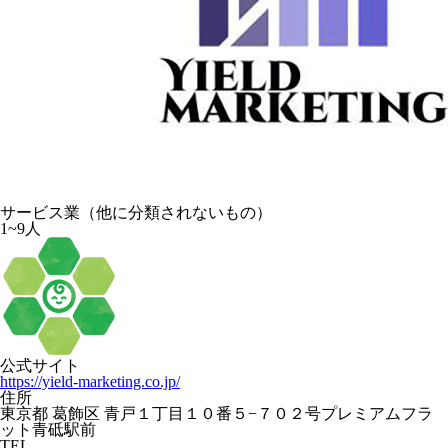
サービス業（他に分類されないもの）
1~9人
公式サイト
https://yield-marketing.co.jp/
住所
東京都 葛飾区 青戸１丁目１０番５−７０２号プレミアムフラ
ット青砥駅前
TEL