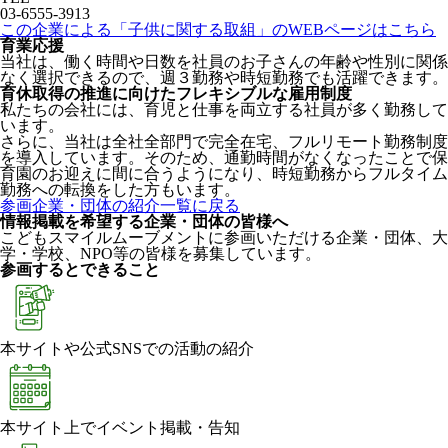
03-6555-3913
この企業による「子供に関する取組」のWEBページはこちら
育業応援
当社は、働く時間や日数を社員のお子さんの年齢や性別に関係
なく選択できるので、週３勤務や時短勤務でも活躍できます。
育休取得の推進に向けたフレキシブルな雇用制度
私たちの会社には、育児と仕事を両立する社員が多く勤務して
います。
さらに、当社は全社全部門で完全在宅、フルリモート勤務制度
を導入しています。そのため、通勤時間がなくなったことで保
育園のお迎えに間に合うようになり、時短勤務からフルタイム
勤務への転換をした方もいます。
参画企業・団体の紹介一覧に戻る
情報掲載を希望する企業・団体の皆様へ
こどもスマイルムーブメントに参画いただける企業・団体、大
学・学校、NPO等の皆様を募集しています。
参画するとできること
本サイトや公式SNSでの活動の紹介
本サイト上でイベント掲載・告知