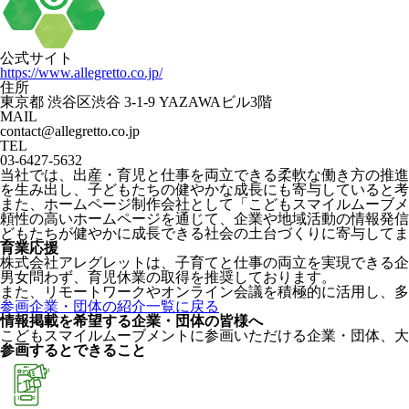
公式サイト
https://www.allegretto.co.jp/
住所
東京都 渋谷区渋谷 3-1-9 YAZAWAビル3階
MAIL
contact@allegretto.co.jp
TEL
03-6427-5632
当社では、出産・育児と仕事を両立できる柔軟な働き方の推進
を生み出し、子どもたちの健やかな成長にも寄与していると考
また、ホームページ制作会社として「こどもスマイルムーブメ
頼性の高いホームページを通じて、企業や地域活動の情報発信
どもたちが健やかに成長できる社会の土台づくりに寄与してま
育業応援
株式会社アレグレットは、子育てと仕事の両立を実現できる企
男女問わず、育児休業の取得を推奨しております。
また、リモートワークやオンライン会議を積極的に活用し、多
参画企業・団体の紹介一覧に戻る
情報掲載を希望する企業・団体の皆様へ
こどもスマイルムーブメントに参画いただける企業・団体、大
参画するとできること