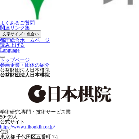
よくあるご質問
関連リンク集
文字サイズ・色合い
都庁総合ホームページ
読み上げる
Language
トップページ
参画企業・団体の紹介
公益財団法人日本棋院
公益財団法人日本棋院
学術研究,専門・技術サービス業
50~99人
公式サイト
https://www.nihonkiin.or.jp/
住所
東京都 千代田区五番町 7-2