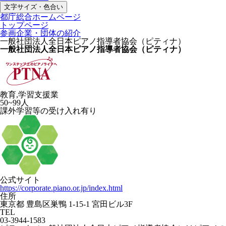
文字サイズ・色合い
都庁総合ホームページ
トップページ
参画企業・団体の紹介
一般社団法人全日本ピアノ指導者協会（ピティナ）
一般社団法人全日本ピアノ指導者協会（ピティナ）
教育,学習支援業
50~99人
課外学習等の受け入れ有り
公式サイト
https://corporate.piano.or.jp/index.html
住所
東京都 豊島区巣鴨 1-15-1 宮田ビル3F
TEL
03-3944-1583