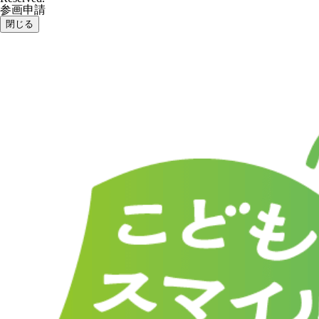
参画申請
閉じる