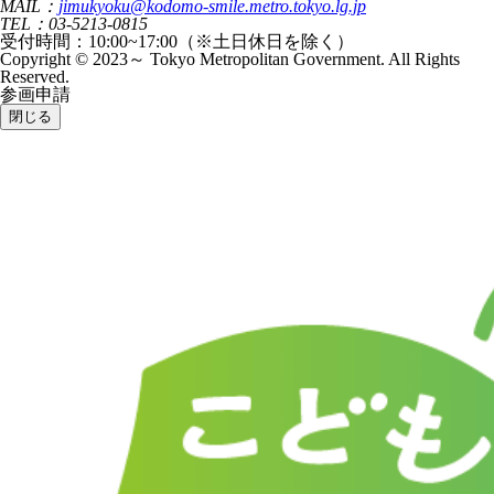
MAIL：
jimukyoku@kodomo-smile.metro.tokyo.lg.jp
TEL：03-5213-0815
受付時間：10:00~17:00（※土日休日を除く）
Copyright © 2023～ Tokyo Metropolitan Government. All Rights
Reserved.
参画申請
閉じる