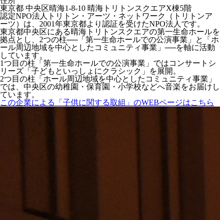
住所
東京都 中央区晴海1-8-10 晴海トリトンスクエアX棟5階
認定NPO法人トリトン・アーツ・ネットワーク（トリトンア
ーツ）は、2001年東京都より認証を受けたNPO法人です。
東京都中央区にある晴海トリトンスクエアの第一生命ホールを
拠点とし、2つの柱──「第一生命ホールでの公演事業」と「ホ
ール周辺地域を中心としたコミュニティ事業」──を軸に活動
しています。
1つ目の柱「第一生命ホールでの公演事業」ではコンサートシ
リーズ「子どもといっしょにクラシック」を展開。
2つ目の柱「ホール周辺地域を中心としたコミュニティ事業」
では、中央区の幼稚園・保育園・小学校などへ音楽をお届けし
ています。
この企業による「子供に関する取組」のWEBページはこちら