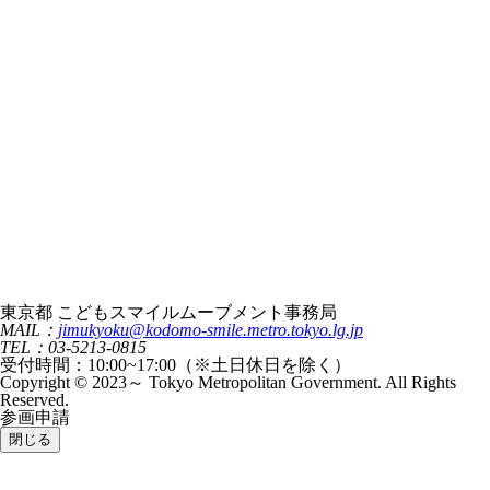
東京都 こどもスマイルムーブメント事務局
MAIL：
jimukyoku@kodomo-smile.metro.tokyo.lg.jp
TEL：03-5213-0815
受付時間：10:00~17:00（※土日休日を除く）
Copyright © 2023～ Tokyo Metropolitan Government. All Rights
Reserved.
参画申請
閉じる