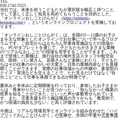
TEL
050-1742-5523
当社では、未来を担うこどもたちが選択肢を幅広く持つこと、
そして楽しく正しく知見を高めてもらうことを目的とした、
「オンラインおしごとけんがく（
https://oshigoto-
kengaku.com/
）」というオンラインプロジェクトを実施してお
ります。
「オンラインおしごとけんがく」は、全国の5～12歳のお子さ
まを主な対象としたオンラインでお仕事について学べるプログ
ラムです。ご自宅からはもちろん学童保育施設などの現場か
ら、PCやタブレットを通じて、子どもたちがさまざまな業種
の“リアルなおしごと”の現場を見学することができます。これ
まで登壇した業種は、旅行会社の海外支店スタッフや航空会
社、医師、パン屋さん、花屋さんなど多岐にわたり、子どもた
ちはその仕事のやりがいや大変さ、日常の業務内容などを直接
聞くことができます。実際の仕事現場からの中継や、参加型の
クイズ・実演などを交えることで、ただ見るだけではなく“自
分ごと”として仕事を体感できる点が特徴です。
夏休みと冬休みに定期開催を行っており、参加したお子さまか
らは「将来やりたいことが見つかった」「知らなかった職業の
世界を知ることができた」といった声が多数寄せられていま
す。また、児童支援を行う施設職員の方々からも「教育的で、
かつ現場の負担も少ない」と高く評価されています。
今後は、リアルな現場見学とオンラインを組み合わせた「ハイ
ブリッドおしごとけんがく」の実施や、全国の学童や児童養護