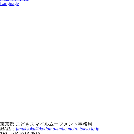
Language
東京都 こどもスマイルムーブメント事務局
MAIL：
jimukyoku@kodomo-smile.metro.tokyo.lg.jp
TEL：03-5213-0815