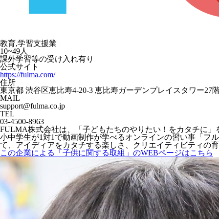
教育,学習支援業
10~49人
課外学習等の受け入れ有り
公式サイト
https://fulma.com/
住所
東京都 渋谷区恵比寿4-20-3 恵比寿ガーデンプレイスタワー27
MAIL
support@fulma.co.jp
TEL
03-4500-8963
FULMA株式会社は、「子どもたちのやりたい！をカタチに」
小中学生が1対1で動画制作が学べるオンラインの習い事「フルマオン
て、アイディアをカタチする楽しさ、クリエイティビティの育
この企業による「子供に関する取組」のWEBページはこちら