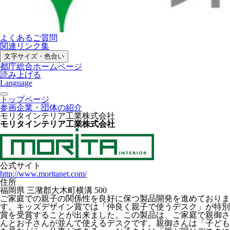
よくあるご質問
関連リンク集
文字サイズ・色合い
都庁総合ホームページ
読み上げる
Language
トップページ
参画企業・団体の紹介
モリタインテリア工業株式会社
モリタインテリア工業株式会社
公式サイト
http://www.moritanet.com/
住所
福岡県 三潴郡大木町横溝 500
ご家庭での親子の関係性を良好に保つ製品開発を進めておりま
す。キッズデザイン賞では「仲良く親子で使うデスク」が特別
賞を受賞することが出来ました。この製品は、ご家庭で親御さ
んとお子さんが並んで使えるデスクです。親御さんは「子ども