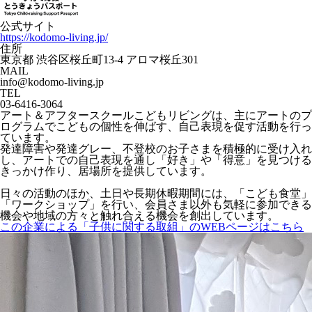
公式サイト
https://kodomo-living.jp/
住所
東京都 渋谷区桜丘町13-4 アロマ桜丘301
MAIL
info@kodomo-living.jp
TEL
03-6416-3064
アート＆アフタースクールこどもリビングは、主にアートのプ
ログラムでこどもの個性を伸ばす、自己表現を促す活動を行っ
ています。
発達障害や発達グレー、不登校のお子さまを積極的に受け入れ
し、アートでの自己表現を通し「好き」や「得意」を見つける
きっかけ作り、居場所を提供しています。
日々の活動のほか、土日や長期休暇期間には、「こども食堂」
「ワークショップ」を行い、会員さま以外も気軽に参加できる
機会や地域の方々と触れ合える機会を創出しています。
この企業による「子供に関する取組」のWEBページはこちら