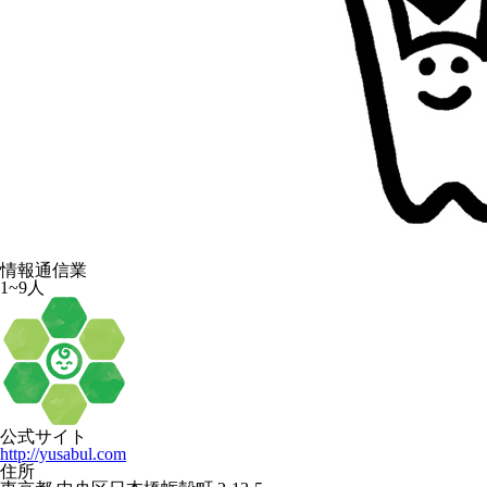
情報通信業
1~9人
公式サイト
http://yusabul.com
住所