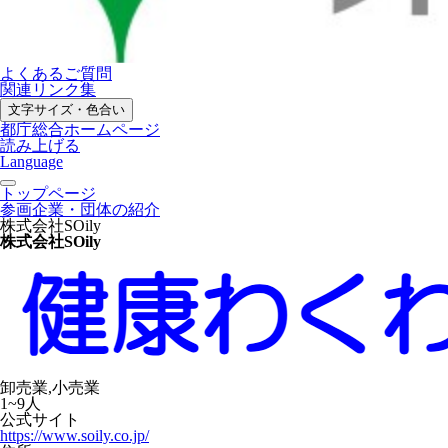
よくあるご質問
関連リンク集
文字サイズ・色合い
都庁総合ホームページ
読み上げる
Language
トップページ
参画企業・団体の紹介
株式会社SOily
株式会社SOily
卸売業,小売業
1~9人
公式サイト
https://www.soily.co.jp/