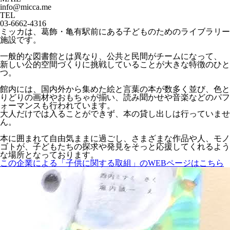
info@micca.me
TEL
03-6662-4316
ミッカは、葛飾・亀有駅前にある子どものためのライブラリー
施設です。
一般的な図書館とは異なり、公共と民間がチームになって、
新しい公的空間づくりに挑戦していることが大きな特徴のひと
つ。
館内には、国内外から集めた絵と言葉の本が数多く並び、色と
りどりの画材やおもちゃが揃い、読み聞かせや音楽などのパフ
ォーマンスも行われています。
大人だけでは入ることができず、本の貸し出しは行っていませ
ん。
本に囲まれて自由気ままに過ごし、さまざまな作品や人、モノ
ゴトが、子どもたちの探求や発見をそっと応援してくれるよう
な場所となっております。
この企業による「子供に関する取組」のWEBページはこちら