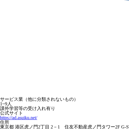
サービス業（他に分類されないもの）
1~9人
課外学習等の受け入れ有り
公式サイト
https://ad.asuiku.net/
住所
東京都 港区虎ノ門2丁目 2－1 住友不動産虎ノ門タワー2F G-ST