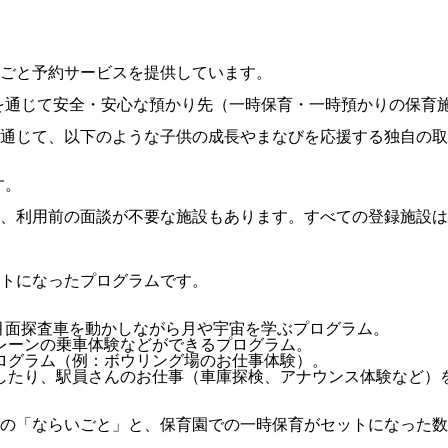
ごと予約サービスを提供しています。
Eを通じて安全・安心な預かり先（一時保育・一時預かりの保育
通じて、以下のような子供の成長やまなびを応援する独自の取
す。
り、利用前の面談が不要な施設もあります。すべての登録施設
トになったプログラムです。
、月面探査車を動かしながら月や宇宙を学ぶプログラム。
クレーンの乗車体験などができるプログラム。
プログラム（例：ボウリング場のお仕事体験）。
車したり、駅員さんのお仕事（車庫探検、アナウンス体験など）
どの「ならいごと」と、保育園での一時保育がセットになった