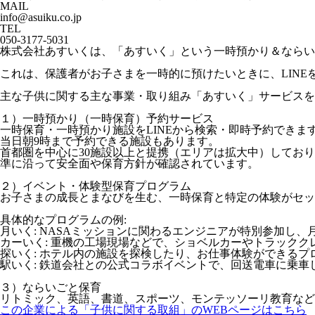
MAIL
info@asuiku.co.jp
TEL
050-3177-5031
株式会社あすいくは、「あすいく」という一時預かり＆ならい
これは、保護者がお子さまを一時的に預けたいときに、LIN
主な子供に関する主な事業・取り組み「あすいく」サービスを
１）一時預かり（一時保育）予約サービス
一時保育・一時預かり施設をLINEから検索・即時予約できま
当日朝9時まで予約できる施設もあります。
首都圏を中心に30施設以上と提携（エリアは拡大中）してお
準に沿って安全面や保育方針が確認されています。
２）イベント・体験型保育プログラム
お子さまの成長とまなびを生む、一時保育と特定の体験がセッ
具体的なプログラムの例:
月いく: NASAミッションに関わるエンジニアが特別参加し
カーいく: 重機の工場現場などで、ショベルカーやトラック
探いく: ホテル内の施設を探検したり、お仕事体験ができる
駅いく: 鉄道会社との公式コラボイベントで、回送電車に乗
３）ならいごと保育
リトミック、英語、書道、スポーツ、モンテッソーリ教育な
この企業による「子供に関する取組」のWEBページはこちら