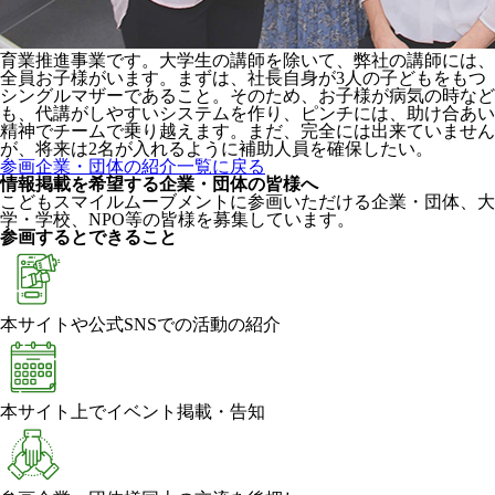
育業推進事業です。大学生の講師を除いて、弊社の講師には、
全員お子様がいます。まずは、社長自身が3人の子どもをもつ
シングルマザーであること。そのため、お子様が病気の時など
も、代講がしやすいシステムを作り、ピンチには、助け合あい
精神でチームで乗り越えます。まだ、完全には出来ていません
が、将来は2名が入れるように補助人員を確保したい。
参画企業・団体の紹介一覧に戻る
情報掲載を希望する企業・団体の皆様へ
こどもスマイルムーブメントに参画いただける企業・団体、大
学・学校、NPO等の皆様を募集しています。
参画するとできること
本サイトや公式SNSでの活動の紹介
本サイト上でイベント掲載・告知