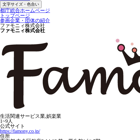
文字サイズ・色合い
都庁総合ホームページ
トップページ
参画企業・団体の紹介
ファモニィ株式会社
ファモニィ株式会社
生活関連サービス業,娯楽業
1~9人
公式サイト
https://famony.co.jp/
住所