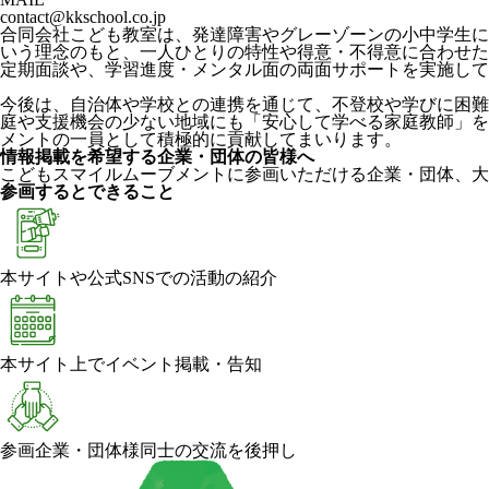
contact@kkschool.co.jp
合同会社こども教室は、発達障害やグレーゾーンの小中学生に
いう理念のもと、一人ひとりの特性や得意・不得意に合わせた
定期面談や、学習進度・メンタル面の両面サポートを実施して
今後は、自治体や学校との連携を通じて、不登校や学びに困難
庭や支援機会の少ない地域にも「安心して学べる家庭教師」を
メントの一員として積極的に貢献してまいります。
情報掲載を希望する企業・団体の皆様へ
こどもスマイルムーブメントに参画いただける企業・団体、大
参画するとできること
本サイトや公式SNSでの活動の紹介
本サイト上でイベント掲載・告知
参画企業・団体様同士の交流を後押し