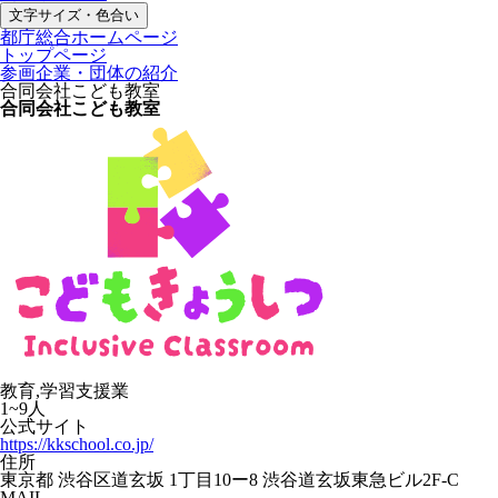
文字サイズ・色合い
都庁総合ホームページ
トップページ
参画企業・団体の紹介
合同会社こども教室
合同会社こども教室
教育,学習支援業
1~9人
公式サイト
https://kkschool.co.jp/
住所
東京都 渋谷区道玄坂 1丁目10ー8 渋谷道玄坂東急ビル2F-C
MAIL