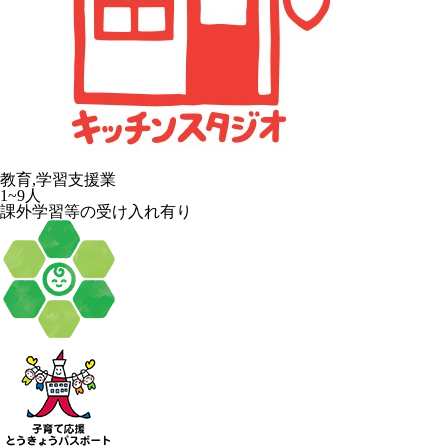
教育,学習支援業
1~9人
課外学習等の受け入れ有り