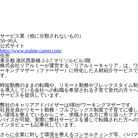
サービス業（他に分類されないもの）
50~99人
公式サイト
https://www.realme-career.com/
住所
東京都 港区西新橋 2-2-7 マリソルビル3階
株式会社リアルミーが運営する「リアルミーキャリア」は、ワ
ーキングマザー（ファーザー）に特化した人材紹介サービスで
す。
時短勤務のままの転職や、リモート勤務やフレックスタイム制
を導入している会社への転職を希望される子育て世代の方々へ
サービスを提供しています。
弊社のキャリアアドバイザーは8割がワーキングマザーです。
社員全員がリモート勤務・フルフレックス制度で子育てに優し
い環境を整えているからこそ、求職される方に寄り添ったアド
バイスが可能。実際に弊社サービスを通して転職された方への
インタビューも記事化しています。
さらに企業に対して環境を整えるコンサルティング等、パパマ